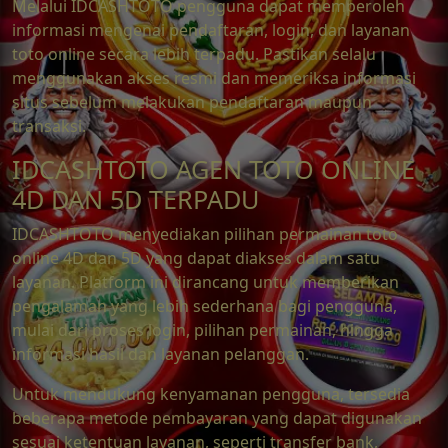
Melalui IDCASHTOTO pengguna dapat memperoleh
informasi mengenai pendaftaran, login, dan layanan
toto online secara lebih terpadu. Pastikan selalu
menggunakan akses resmi dan memeriksa informasi
situs sebelum melakukan pendaftaran maupun
transaksi.
IDCASHTOTO AGEN TOTO ONLINE
4D DAN 5D TERPADU
IDCASHTOTO menyediakan pilihan permainan toto
online 4D dan 5D yang dapat diakses dalam satu
layanan. Platform ini dirancang untuk memberikan
pengalaman yang lebih sederhana bagi pengguna,
mulai dari proses login, pilihan permainan, hingga
informasi hasil dan layanan pelanggan.
Untuk mendukung kenyamanan pengguna, tersedia
beberapa metode pembayaran yang dapat digunakan
sesuai ketentuan layanan, seperti transfer bank,