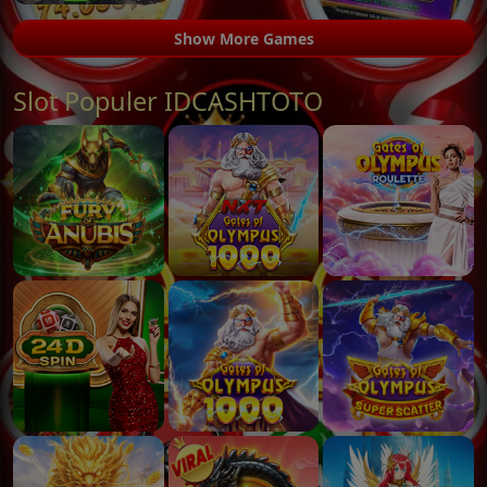
Show More Games
Slot Populer IDCASHTOTO