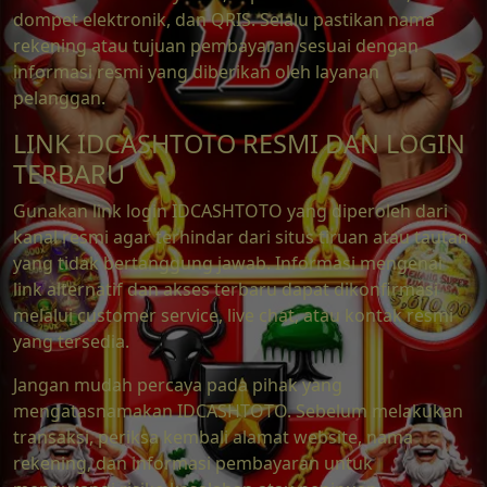
dompet elektronik, dan QRIS. Selalu pastikan nama
rekening atau tujuan pembayaran sesuai dengan
informasi resmi yang diberikan oleh layanan
pelanggan.
LINK IDCASHTOTO RESMI DAN LOGIN
TERBARU
Gunakan link login IDCASHTOTO yang diperoleh dari
kanal resmi agar terhindar dari situs tiruan atau tautan
yang tidak bertanggung jawab. Informasi mengenai
link alternatif dan akses terbaru dapat dikonfirmasi
melalui customer service, live chat, atau kontak resmi
yang tersedia.
Jangan mudah percaya pada pihak yang
mengatasnamakan IDCASHTOTO. Sebelum melakukan
transaksi, periksa kembali alamat website, nama
rekening, dan informasi pembayaran untuk