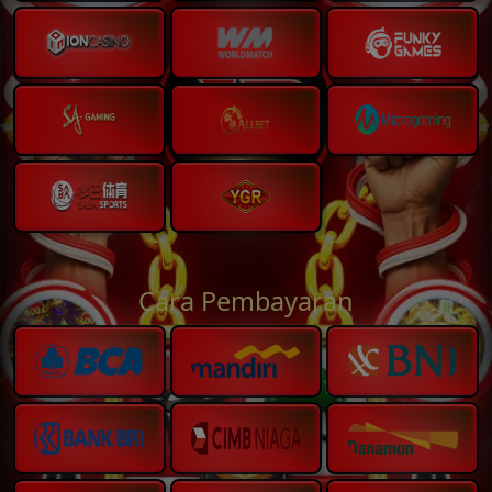
Cara Pembayaran