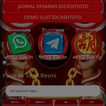
JADWAL PASARAN IDCASHTOTO
DEMO SLOT IDCASHTOTO
Pasaran Togel Resmi
SYDNEY LOTTO
HONGKONG LOTTO
CHINA
JAPAN