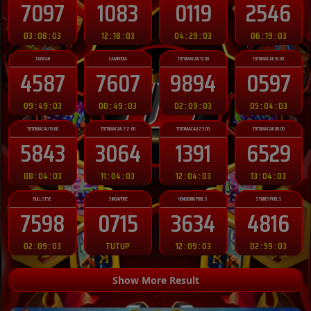
7097
1083
0119
2546
03 : 08 : 00
12 : 18 : 00
04 : 29 : 00
06 : 19 : 00
TAIWAN
CAMBODIA
TOTOMACAU 13:00
TOTOMACAU 16:00
4587
7607
9894
0597
09 : 49 : 00
00 : 49 : 00
02 : 09 : 00
05 : 04 : 00
TOTOMACAU 19:00
TOTOMACAU 22:00
TOTOMACAU 23:00
TOTOMACAU 00:00
5843
3064
1391
6529
08 : 04 : 00
11 : 04 : 00
12 : 04 : 00
13 : 04 : 00
BULLSEYE
SINGAPORE
HONGKONG POOLS
SYDNEY POOLS
7598
0715
3634
4816
02 : 09 : 00
TUTUP
12 : 09 : 00
02 : 59 : 00
Show More Result