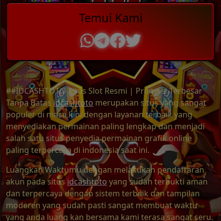
Temui Kami
##IDCASHTOTO Situs Slot Resmi | Promosi Terbesar
Tanpa Batas
idcashtoto
merupakan situs yang sangat
populer di masa kini dengan layanan terbaik yang
menyediakan permainan paling lengkap dan menjadi
salah satu situs penyedia permainan grafik online
paling terpercaya di indonesia saat ini.
Luangkan Waktumu dengan melakukan pendaftaran
akun pada situs
idcashtoto
yang sudah terbukti aman
dan terpercaya dengan sistem terbaik dan tampilan
moderen yang sudah pasti sangat membuat waktu
yang anda luang kan bersama kami terasa sangat seru.