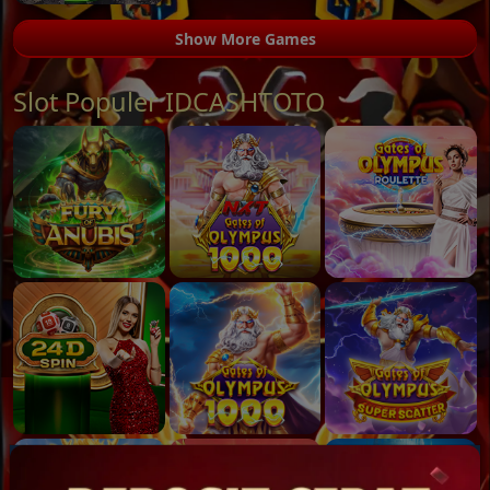
Show More Games
Slot Populer IDCASHTOTO