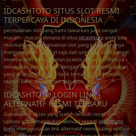
IDCASHTOTO SITUS SLOT RESMI
TERPERCAYA DI INDONESIA
permaianan slot yang kami tawarkan juga sangat
macam - macam dimana di situs
idcashtoto
anda bisa
mainkan semua permainan slot yang tersedia hanya
menggunakan 1user id saja dan untuk itu kami sangat
memberikan anda layanan praktis dimana anda bisa
melakukan pembayaran dengan metode pembayaran
yang di unggulkan dari bank ternama di indonesia
seperti bank, ewallet dan qris auto.
IDCASHTOTO LOGIN LINK
ALTERNATIF RESMI TERBARU
Gunakanlah akses yang sudah terbuki resmi dan
update untuk melakukan aktivasi seperti
idcashtoto
login
menggunakan link alternatif resmi paling update