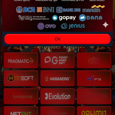
Show More Games
OK
Provider Kami