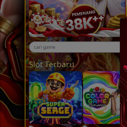
Slot Terbaru