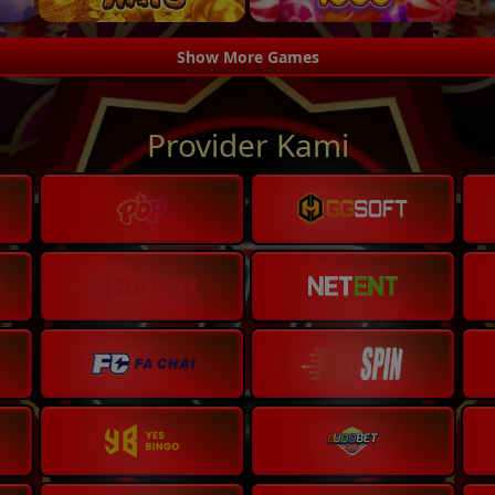
Show More Games
Provider Kami