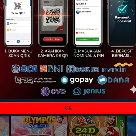
Show More Games
OK