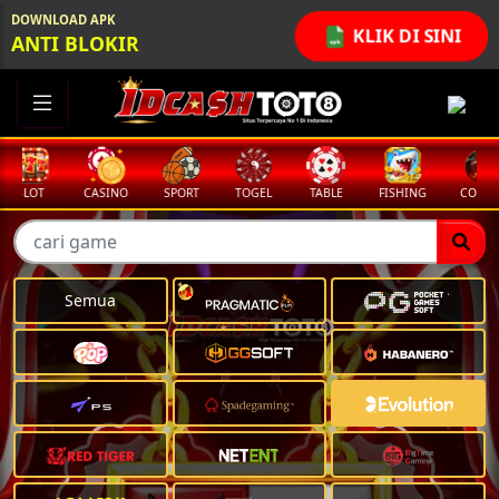
DOWNLOAD APK
KLIK DI SINI
ANTI BLOKIR
CASINO
SPORT
TOGEL
TABLE
FISHING
COCK F.
ARC
Semua