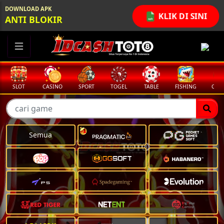
DOWNLOAD APK
KLIK DI SINI
ANTI BLOKIR
SLOT
CASINO
SPORT
TOGEL
TABLE
FISHING
COCK
Semua