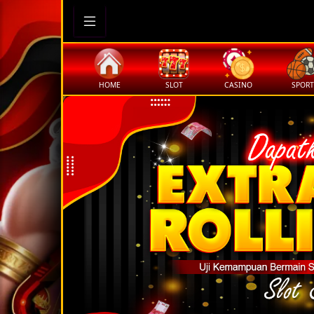
HOME
SLOT
CASINO
SPORT