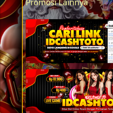
Promosi Lainnya