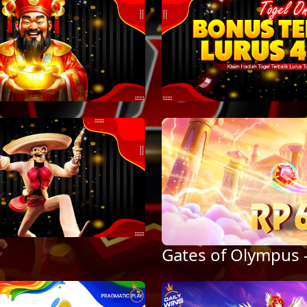
Gates of Olympus -