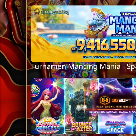
Turnamen Mancing Mania - S