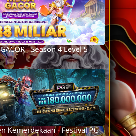
GACOR - Season 4 Level 5
n Kemerdekaan - Festival PG