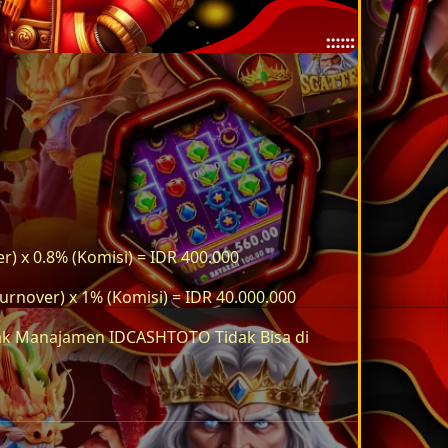
) x 0.8% (Komisi) = IDR 400.000
rnover) x 1% (Komisi) = IDR 40.000.000
hak Manajamen IDCASHTOTO Tidak Bisa di