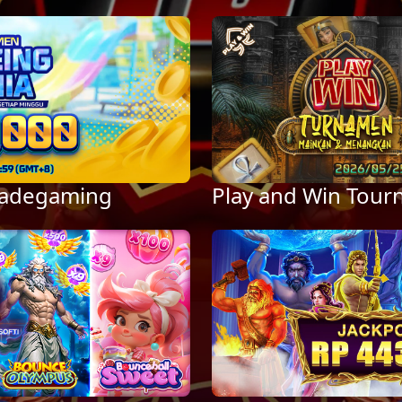
padegaming
Play and Win Tou